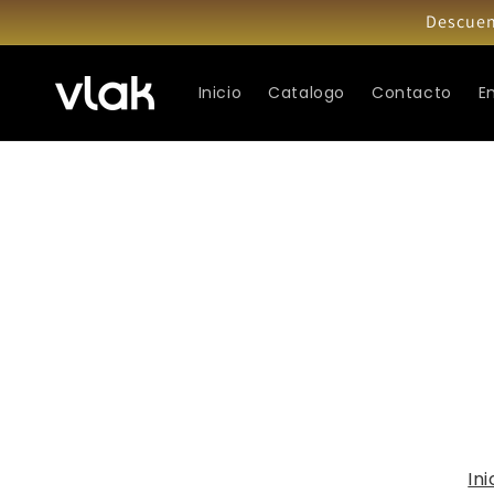
Ir
Descuen
directamente
al contenido
Inicio
Catalogo
Contacto
E
Ini