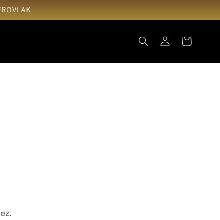
IEROVLAK
Iniciar
Carrito
sesión
ez.